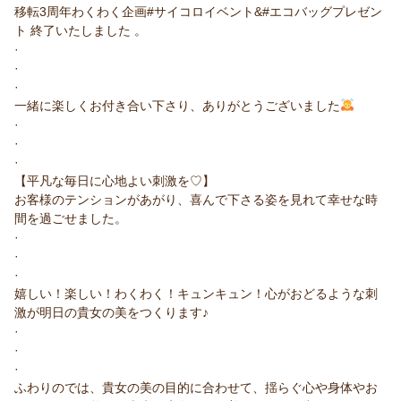
移転3周年わくわく企画#サイコロイベント&#エコバッグプレゼン
ト 終了いたしました 。
·
·
·
一緒に楽しくお付き合い下さり、ありがとうございました
·
·
·
【平凡な毎日に心地よい刺激を♡】
お客様のテンションがあがり、喜んで下さる姿を見れて幸せな時
間を過ごせました。
·
·
·
嬉しい！楽しい！わくわく！キュンキュン！心がおどるような刺
激が明日の貴女の美をつくります♪
·
·
·
ふわりのでは、貴女の美の目的に合わせて、揺らぐ心や身体やお