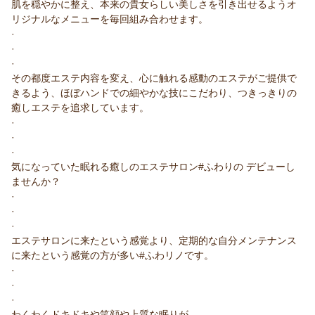
肌を穏やかに整え、本来の貴女らしい美しさを引き出せるようオ
リジナルなメニューを毎回組み合わせます。
·
·
·
その都度エステ内容を変え、心に触れる感動のエステがご提供で
きるよう、ほぼハンドでの細やかな技にこだわり、つきっきりの
癒しエステを追求しています。
·
·
·
気になっていた眠れる癒しのエステサロン#ふわりの デビューし
ませんか？
·
·
·
エステサロンに来たという感覚より、定期的な自分メンテナンス
に来たという感覚の方が多い#ふわリノです。
·
·
·
わくわくドキドキや笑顔や上質な眠りが