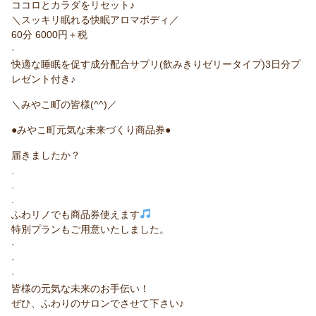
ココロとカラダをリセット♪
＼スッキリ眠れる快眠アロマボディ／
60分 6000円＋税
·
快適な睡眠を促す成分配合サプリ(飲みきりゼリータイプ)3日分プ
レゼント付き♪
＼みやこ町の皆様(^^)／
●みやこ町元気な未来づくり商品券●
届きましたか？
.
.
.
ふわリノでも商品券使えます
特別プランもご用意いたしました。
·
·
·
皆様の元気な未来のお手伝い！
ぜひ、ふわりのサロンでさせて下さい♪