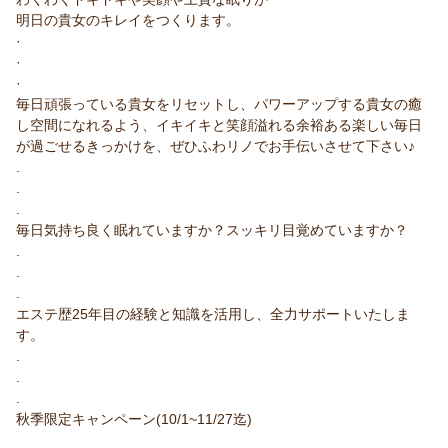
明日の貴女のキレイをつくります。
·
·
·
毎日頑張っている貴女をリセットし、パワーアップする貴女の癒
し空間になれるよう、イキイキと笑顔溢れる余裕ある楽しい毎日
が過ごせるきっかけを、ぜひふわリノでお手伝いさせて下さい♪
.
.
.
毎日気持ち良く眠れていますか？スッキリ目覚めていますか？
.
.
.
エステ歴25年目の経験と知識を活用し、全力サポートいたしま
す。
.
.
.
秋季限定キャンペーン(10/1~11/27迄)