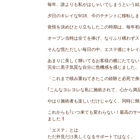
毎年、誰よりも私がはしゃいでしまうという結
夕日のキレイな9/18、今のテナントに移転し
覚悟を決めひとり立ちしたこの時期は、毎年初
オープン当時は全てを捧げ、なりふり構わずス
そんな慌ただしい毎日の中、エステ後にキレイに
あまりに美しく輝いてるお客様の横にたてない
完全に黒子気質な自分に危機感を感じました。
「これまで積み重ねてきたこの経験と必死で身
｢こんなヨレヨレな私に施術されて、心から満
やはり施術者も楽しいだけじゃなく、同時に輝
これからも｢いつ来ても変わらない！最高のサ
ました
「エステ」とは
ただ外見だけ美しくなるサポートではなく、