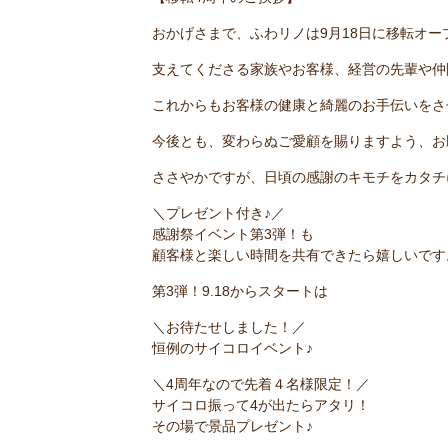
おかげさまで、ふわリノは9月18日に移転オ
支えてくださる家族やお客様、経営の先輩や仲
これからもお客様の健康と綺麗のお手伝いをさ
今後とも、変わらぬご愛顧を賜りますよう、お
ささやかですが、日頃の感謝のキモチをカタチ
＼プレゼント付き♪／
感謝祭イベント第3弾！も
顧客様と楽しい時間を共有できたら嬉しいです
第3弾！9.18からスタートは
＼お待たせしました！／
恒例のサイコロイベント♪
＼4周年なので先着４名様限定！／
サイコロ振って4が出たらアタリ！
その場で景品プレゼント♪