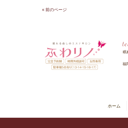
« 前のページ
眠
福
ホーム