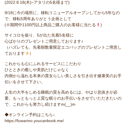
(2022.8.18(木)~アタリの5名様まで)
9/18に今の場所に、移転リニューアルオープンしてから5年なの
で、移転5周年ありがとう企画として
(※期間中1100円以上商品ご購入のお客様に当たる
)
サイコロを振り、5が出た先着5名様に
心ばかりのプレゼントご用意しております♪
（ハズレても、先着順数量限定エコバッグのプレゼントご用意し
ております
）
これからも心にふれるサービスにこだわり
ひとときの癒しや美肌だけじゃなく
内側から溢れる本来の貴女らしい美しさを引き出す健康美のお手
伝いをさせて下さい。
人生の大半をしめる睡眠の質を高めるには、やはり息抜きが必
要。もっともっと上質な眠りのお手伝いをさせていただきたいの
で、これからも努力し続けますm(__)m
◆オンライン予約はこちら↓
https://fuwarino.youcanbook.me/