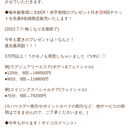
させていただきます。
◆毎年顧客様に大好評！赤字覚悟のプレゼント付き
9回チケッ
トを先着9名様限定販売いたします！
(2022.7.7~無くなり次第終了)
今年も驚きのプレゼントは！なんと！
過去最高額！！！
3万円以上！？のモノも用意しちゃいました《*≧∀≦》♡
例)ラグジュアリーエステ(ボディ&フェイシャル)
●120分、9回→148500円
●90分、9回→118800円
例)エイジングスペシャルケア(フェイシャル)
●75分、9回→79200円
(※バースデー割引やポイントカードの割引など、他サービスの併
用はできませんので、ご了承くださいませ。)
◆今年もやります！サイコロイベント♪